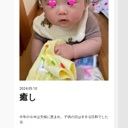
2024.05.10
癒し
今年のＧＷは天候に恵まれ、子供の日はＢＢＱ日和でした