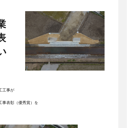
業
表
い
工工事が
工事表彰（優秀賞）を